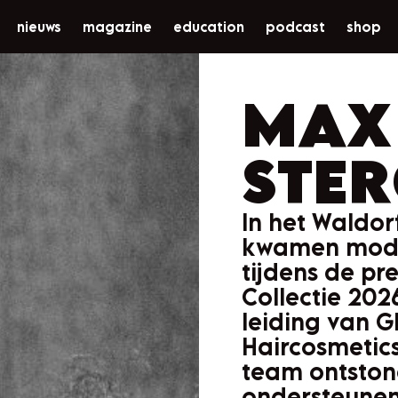
nieuws
magazine
education
podcast
shop
MAX
STE
In het Waldo
kwamen mode,
tijdens de pr
Collectie 202
leiding van 
Haircosmetic
team ontston
ondersteune