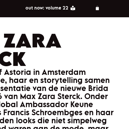
out now: volume 22
 ZARA
RCK
rf Astoria in Amsterdam
 haar en storytelling samen
esentatie van de nieuwe Brida
6 van Max Zara Sterck. Onder
Global Ambassador Keune
s Francis Schroembges en haar
den looks die niet simpelweg
nd waren aan de mode, maar