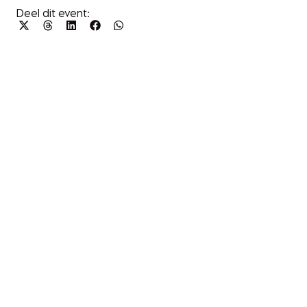
Deel dit event:
MENU
Nieuws
Magazine
Education